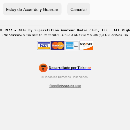
© 1977 - 2026 by Superstition Amateur Radio Club, Inc.  All Righ
THE SUPERSTITION AMATEUR RADIO CLUB IS A NON PROFIT 501(c)3 ORGANIZATION
rg
Desarrollado por Ticket
or
Sistema de venta de entradas y taquilla de Ticketor
Software de venta de entradas para bares y clubes nocturnos
© Todos los Derechos Reservados.
50.28.84.148
eficaz: fácil configuración
Condiciones de uso